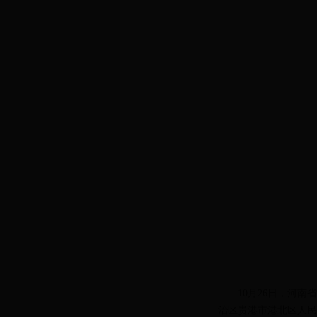
10月26日，河南省杞
治区贵港市港北区人民法