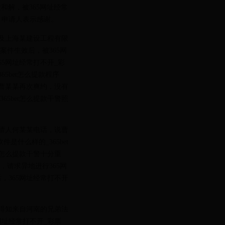
款和解，被365网址经常
钱，申请人表示感谢。
某及上海某建设工程有限
件生效后，被365网
65网址经常打不开_彩
65bet怎么提款程序
。后曹某某再次爽约，没有
65bet怎么提款干警照
到申请人何某某电话，说曹
是什么样的_365bet
t怎么提款干警十分重
请求异地进行365网
后，365网址经常打不开
局，得知来自河南的兄弟法
5网址经常打不开_彩票