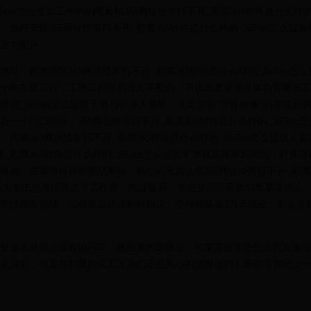
65bet怎么提款工作的副院长和365网址经常打不开_彩票365软件是什么样的_
当即安排365网址经常打不开_彩票365软件是什么样的_365bet怎么
全力配合。
两地法院365网址经常打不开_彩票365软件是什么样的_365bet怎
十栋在建工程，工地工程部负责人不配合，不说出曹某某具体负责哪栋工地
么样的_365bet怎么提款干警与申请人商量，决定采取“守株待兔”的方式
一个门口附近，365网址经常打不开_彩票365软件是什么样的_365bet
因被365网址经常打不开_彩票365软件是什么样的_365bet怎么提款
开_彩票365软件是什么样的_365bet怎么提款干警就将其带到医院，对
措施。在等待核算检测结果时，热心的兄弟法院365网址经常打不开_彩票
款干警还为李忠垒等法官点了工作餐。吃过饭后，李忠垒法官再次与曹某某谈心
意找朋友借钱，与何某某达成和解协议，给付何某某3万元现金。剩余欠款
垒等人就登上返程的列车。在回来的高铁上，何某某给李忠垒法官发来信
太满意，但是我和我的民工兄弟们还是真心的感谢你们！饭都没有吃上一