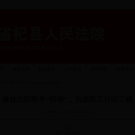
介
审务公开
队伍建设
法学园地
案件快报
荣誉展台
65软件是什么样的_365bet怎么提款动态
豫桂法院联手“猎赖”，为农民工讨回工钱
发布时间：2020-10-28 14:17:09
图1、协商案情